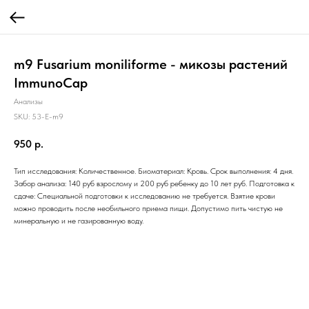
m9 Fusarium moniliforme - микозы растений
ImmunoCap
Анализы
SKU:
53-E-m9
950
р.
Тип исследования: Количественное. Биоматериал: Кровь. Срок выполнения: 4 дня.
Забор анализа: 140 руб взрослому и 200 руб ребенку до 10 лет руб. Подготовка к
сдаче: Специальной подготовки к исследованию не требуется. Взятие крови
можно проводить после необильного приема пищи. Допустимо пить чистую не
минеральную и не газированную воду.