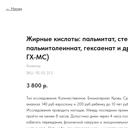
Назад
Жирные кислоты: пальмитат, сте
пальмитолеиннат, гексаенат и др
ГХ-МС)
Анализы
SKU:
95-10-313
3 800
р.
Тип исследования: Количественное. Биоматериал: Кровь. Ср
анализа: 140 руб взрослому и 200 руб ребенку до 10 лет ру
Исследование проводить натощак. Между последним прием
пройти не менее 8 часов. Допустимо днем через 4 часа по
избегать переедания, физической нагрузки и эмоционально
чистую воду. Чай, кофе, сок, газированная и минеральная в