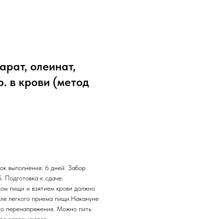
арат, олеинат,
. в крови (метод
ок выполнения: 6 дней. Забор
б. Подготовка к сдаче:
ом пищи и взятием крови должно
сле легкого приема пищи.Накануне
го перенапряжения. Можно пить
ода запрещаются.