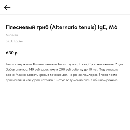
Плесневый гриб (Alternaria tenuis) IgE, M6
Анализы
SKU:
17.9.A4
630
р.
Тип исследования: Количественное. Биоматериал: Кровь. Срок выполнения: 2 дня.
Забор анализа: 140 руб взрослому и 200 руб ребенку до 10 лет. Подготовка к
сдаче: Можно сдавать кровь в течение дня, не ранее, чем через 3 часа после
приема пищи или утром натощак. Чистую воду можно пить в обычном режиме..