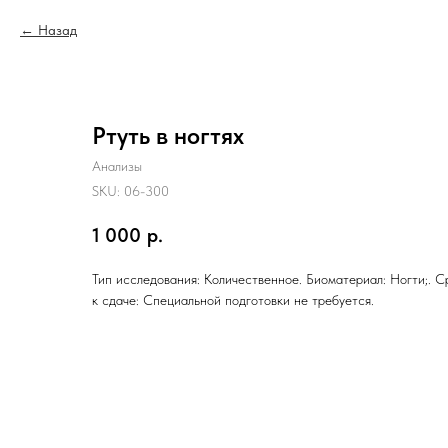
Назад
Ртуть в ногтях
Анализы
SKU:
06-300
1 000
р.
Тип исследования: Количественное. Биоматериал: Ногти;. С
к сдаче: Специальной подготовки не требуется.