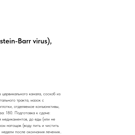
in-Barr virus),
 цервикального канала, соскоб из
тального тракта, мазок с
оглотки, отделяемое конъюнктивы,
за: 180. Подготовка к сдаче:
 медикаментов, до еды (или не
ром натощак (воду пить и чистить
 недели после окончания лечения..