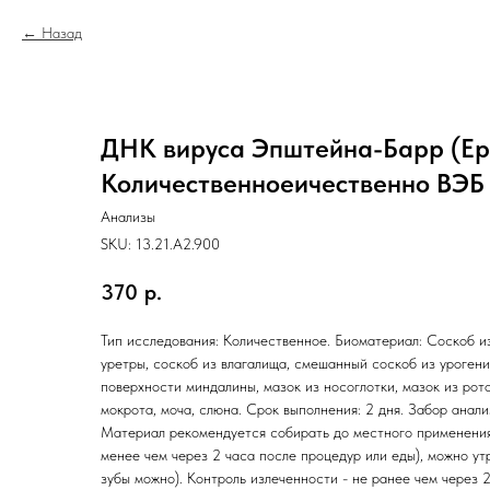
Назад
ДНК вируса Эпштейна-Барр (Epste
Количественноеичественно ВЭБ
Анализы
SKU:
13.21.A2.900
370
р.
Тип исследования: Количественное. Биоматериал: Соскоб из
уретры, соскоб из влагалища, смешанный соскоб из урогени
поверхности миндалины, мазок из носоглотки, мазок из рот
мокрота, моча, слюна. Срок выполнения: 2 дня. Забор анали
Материал рекомендуется собирать до местного применения
менее чем через 2 часа после процедур или еды), можно ут
зубы можно). Контроль излеченности - не ранее чем через 2