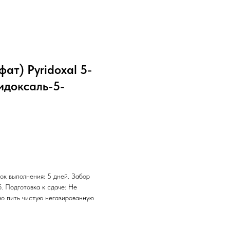
ат) Pyridoxal 5-
ридоксаль-5-
ок выполнения: 5 дней. Забор
б. Подготовка к сдаче: Не
но пить чистую негазированную