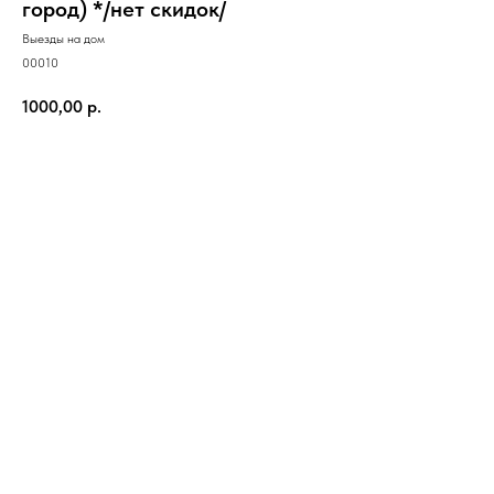
город) */нет скидок/
Выезды на дом
00010
1000,00
р.