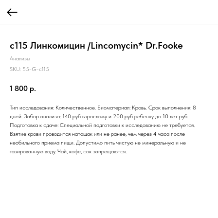
c115 Линкомицин /Lincomycin* Dr.Fooke
Анализы
SKU:
55-G-c115
1 800
р.
Тип исследования: Количественное. Биоматериал: Кровь. Срок выполнения: 8
дней. Забор анализа: 140 руб взрослому и 200 руб ребенку до 10 лет руб.
Подготовка к сдаче: Специальной подготовки к исследованию не требуется.
Взятие крови проводится натощак или не ранее, чем через 4 часа после
необильного приема пищи. Допустимо пить чистую не минеральную и не
газированную воду. Чай, кофе, сок запрещаются.