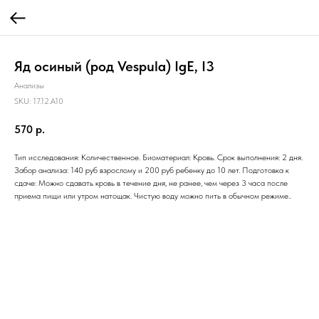
Яд осиный (род Vespula) IgE, I3
Анализы
SKU:
17.12.A10
570
р.
Тип исследования: Количественное. Биоматериал: Кровь. Срок выполнения: 2 дня.
Забор анализа: 140 руб взрослому и 200 руб ребенку до 10 лет. Подготовка к
сдаче: Можно сдавать кровь в течение дня, не ранее, чем через 3 часа после
приема пищи или утром натощак. Чистую воду можно пить в обычном режиме..