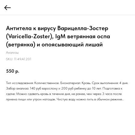
Антитела к вирусу Варицелла-Зостер
(Varicella-Zoster), IgM ветрянная оспа
(ветрянка) и опоясывающий лишай
Анализы
SKU:
11.49.A1.201
550
р.
Тип исследования: Количественное. Биоматериал: Кровь. Срок выполнения: 4 дня.
Забор анализа: 140 руб взрослому и 200 руб ребенку до 10 лет. Подготовка к
сдаче: Можно сдавать кровь в течение дня, не ранее, чем через 3 часа после
приема пищи или утром натощак. Чистую воду можно пить в обычном режиме..