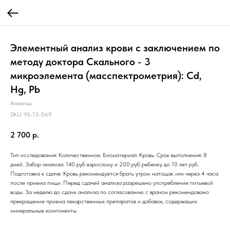
Элементный анализ крови с заключением по
методу доктора Скального - 3
микроэлемента (масспектрометрия): Cd,
Hg, Pb
Анализы
SKU:
95-13-069
2 700
р.
Тип исследования: Количественное. Биоматериал: Кровь. Срок выполнения: 8
дней. Забор анализа: 140 руб взрослому и 200 руб ребенку до 10 лет руб.
Подготовка к сдаче: Кровь рекомендуется брать утром натощак или через 4 часа
после приема пищи. Перед сдачей анализа разрешено употребление питьевой
воды. За неделю до сдачи анализа по согласованию с врачом рекомендовано
прекращение приема лекарственных препаратов и добавок, содержащих
минеральные компоненты.