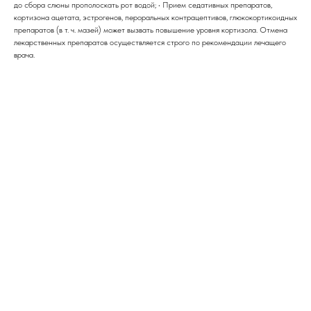
до сбора слюны прополоскать рот водой; • Прием седативных препаратов,
кортизона ацетата, эстрогенов, пероральных контрацептивов, глюкокортикоидных
препаратов (в т. ч. мазей) может вызвать повышение уровня кортизола. Отмена
лекарственных препаратов осуществляется строго по рекомендации лечащего
врача.