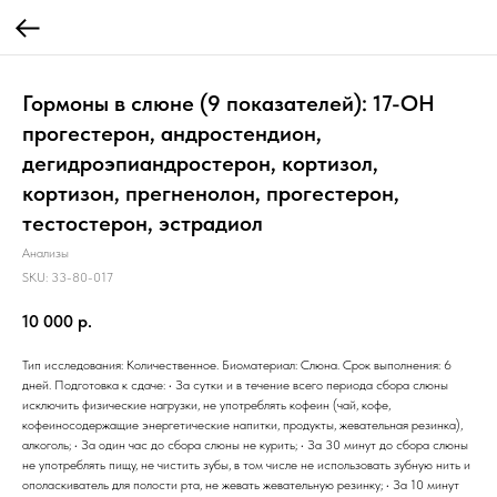
Гормоны в слюне (9 показателей): 17-OH
прогестерон, андростендион,
дегидроэпиандростерон, кортизол,
кортизон, прегненолон, прогестерон,
тестостерон, эстрадиол
Анализы
SKU:
33-80-017
10 000
р.
Тип исследования: Количественное. Биоматериал: Слюна. Срок выполнения: 6
дней. Подготовка к сдаче: • За сутки и в течение всего периода сбора слюны
исключить физические нагрузки, не употреблять кофеин (чай, кофе,
кофеиносодержащие энергетические напитки, продукты, жевательная резинка),
алкоголь; • За один час до сбора слюны не курить; • За 30 минут до сбора слюны
не употреблять пищу, не чистить зубы, в том числе не использовать зубную нить и
ополаскиватель для полости рта, не жевать жевательную резинку; • За 10 минут