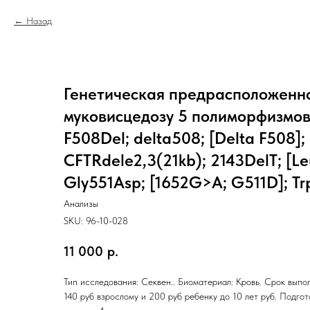
Назад
Генетическая предрасположенно
муковисцедозу 5 полиморфизмов 
F508Del; delta508; [Delta F508];
CFTRdele2,3(21kb); 2143DelT; [Le
Gly551Asp; [1652G>A; G511D]; T
Анализы
SKU:
96-10-028
11 000
р.
Тип исследования: Секвен.. Биоматериал: Кровь. Срок выпол
140 руб взрослому и 200 руб ребенку до 10 лет руб. Подго