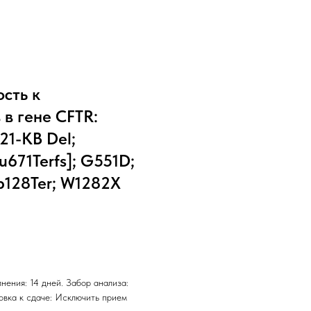
сть к
в гене CFTR:
 21-KB Del;
u671Terfs]; G551D;
rp128Ter; W1282X
нения: 14 дней. Забор анализа:
товка к сдаче: Исключить прием