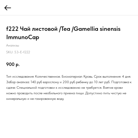
f222 Чай листовой /Tea /Gamellia sinensis
ImmunoCap
Анализы
SKU:
53-E-f222
900
р.
Тип исследования: Количественное. Биоматериал: Кровь. Срок выполнения: 4 дня.
Забор анализа: 140 руб взрослому и 200 руб ребенку до 10 лет руб. Подготовка к
сдаче: Специальной подготовки к исследованию не требуется. Взятие крови
можно проводить после необильного приема пищи. Допустимо пить чистую не
минеральную и не газированную воду.