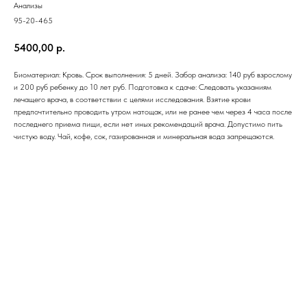
Анализы
95-20-465
5400,00
р.
Биоматериал: Кровь. Срок выполнения: 5 дней. Забор анализа: 140 руб взрослому
и 200 руб ребенку до 10 лет руб. Подготовка к сдаче: Следовать указаниям
лечащего врача, в соответствии с целями исследования. Взятие крови
предпочтительно проводить утром натощак, или не ранее чем через 4 часа после
последнего приема пищи, если нет иных рекомендаций врача. Допустимо пить
чистую воду. Чай, кофе, сок, газированная и минеральная вода запрещаются.