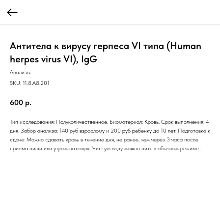
Антитела к вирусу герпеса VI типа (Human
herpes virus VI), IgG
Анализы
SKU:
11.8.A8.201
600
р.
Тип исследования: Полуколичественное. Биоматериал: Кровь. Срок выполнения: 4
дня. Забор анализа: 140 руб взрослому и 200 руб ребенку до 10 лет. Подготовка к
сдаче: Можно сдавать кровь в течение дня, не ранее, чем через 3 часа после
приема пищи или утром натощак. Чистую воду можно пить в обычном режиме..