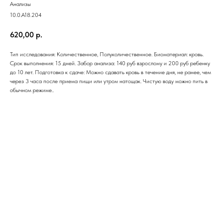
Анализы
10.0.A18.204
620,00
р.
Тип исследования: Количественное, Полуколичественное. Биоматериал: кровь.
Срок выполнения: 15 дней. Забор анализа: 140 руб взрослому и 200 руб ребенку
до 10 лет. Подготовка к сдаче: Можно сдавать кровь в течение дня, не ранее, чем
через 3 часа после приема пищи или утром натощак. Чистую воду можно пить в
обычном режиме..