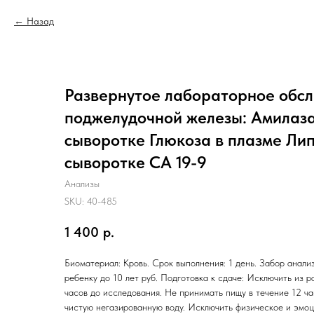
Назад
Развернутое лабораторное обс
поджелудочной железы: Амилаз
сыворотке Глюкоза в плазме Лип
сыворотке CA 19-9
Анализы
SKU:
40-485
1 400
р.
Биоматериал: Кровь. Срок выполнения: 1 день. Забор анализ
ребенку до 10 лет руб. Подготовка к сдаче: Исключить из р
часов до исследования. Не принимать пищу в течение 12 ча
чистую негазированную воду. Исключить физическое и эмо