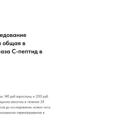
ледование
а общая в
аза С-пептид в
а: 140 руб взрослому и 200 руб
ациона алкоголь в течение 24
сов до исследования, можно пить
циональное перенапряжение в