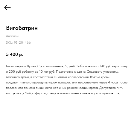
Вигабатрин
Анализы
SKU:
95-20-466
5 400
р.
Биоматериал: Кровь. Срок выполнения: 5 дней. Забор анализа: 140 руб взрослому
и 200 руб ребенку до 10 лет руб. Подготовка к сдаче: Следовать указаниям
лечащего врача, в соответствии с целями исследования. Взятие крови
предпочтительно проводить утром натощак, или не ранее чем через 4 часа после
последнего приема пищи, если нет иных рекомендаций врача. Допустимо пить
чистую воду. Чай, кофе, сок, газированная и минеральная вода запрещаются.