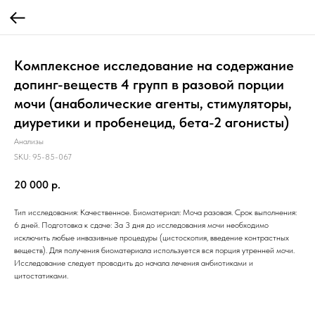
Комплексное исследование на содержание
допинг-веществ 4 групп в разовой порции
мочи (анаболические агенты, стимуляторы,
диуретики и пробенецид, бета-2 агонисты)
Анализы
SKU:
95-85-067
20 000
р.
Тип исследования: Качественное. Биоматериал: Моча разовая. Срок выполнения:
6 дней. Подготовка к сдаче: За 3 дня до исследования мочи необходимо
исключить любые инвазивные процедуры (цистоскопия, введение контрастных
веществ). Для получения биоматериала используется вся порция утренней мочи.
Исследование следует проводить до начала лечения анбиотиками и
цитостатиками.