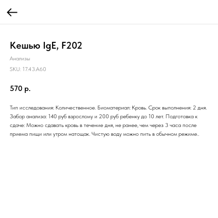
Кешью IgE, F202
Анализы
SKU:
17.43.A60
570
р.
Тип исследования: Количественное. Биоматериал: Кровь. Срок выполнения: 2 дня.
Забор анализа: 140 руб взрослому и 200 руб ребенку до 10 лет. Подготовка к
сдаче: Можно сдавать кровь в течение дня, не ранее, чем через 3 часа после
приема пищи или утром натощак. Чистую воду можно пить в обычном режиме..