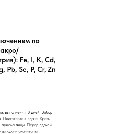
лючением по
макро/
я): Fе, I, K, Cd,
, Pb, Se, P, Cr, Zn
ок выполнения: 8 дней. Забор
б. Подготовка к сдаче: Кровь
е приема пищи. Перед сдачей
 до сдачи анализа по