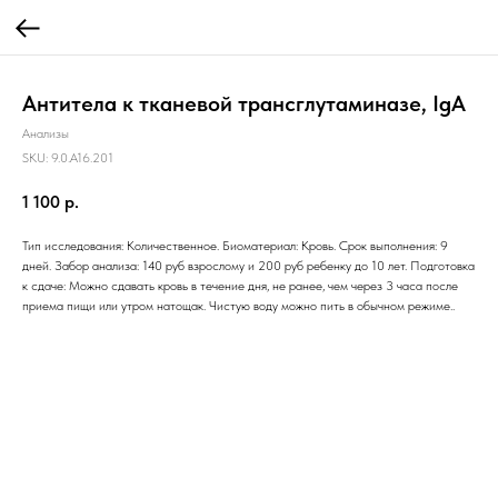
Антитела к тканевой трансглутаминазе, IgA
Анализы
SKU:
9.0.A16.201
1 100
р.
Тип исследования: Количественное. Биоматериал: Кровь. Срок выполнения: 9
дней. Забор анализа: 140 руб взрослому и 200 руб ребенку до 10 лет. Подготовка
к сдаче: Можно сдавать кровь в течение дня, не ранее, чем через 3 часа после
приема пищи или утром натощак. Чистую воду можно пить в обычном режиме..