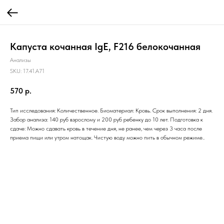
Капуста кочанная IgE, F216 белокочанная
Анализы
SKU:
17.41.A71
570
р.
Тип исследования: Количественное. Биоматериал: Кровь. Срок выполнения: 2 дня.
Забор анализа: 140 руб взрослому и 200 руб ребенку до 10 лет. Подготовка к
сдаче: Можно сдавать кровь в течение дня, не ранее, чем через 3 часа после
приема пищи или утром натощак. Чистую воду можно пить в обычном режиме..