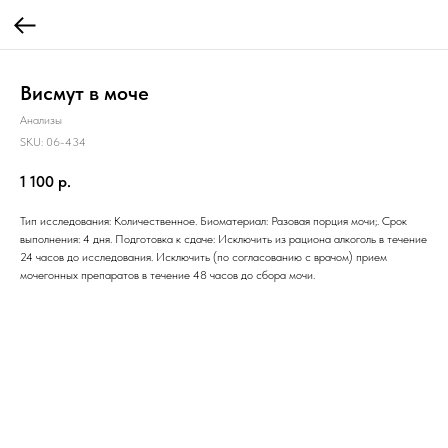
Висмут в моче
Анализы
SKU:
06-434
1 100
р.
Тип исследования: Количественное. Биоматериал: Разовая порция мочи;. Срок
выполнения: 4 дня. Подготовка к сдаче: Исключить из рациона алкоголь в течение
24 часов до исследования. Исключить (по согласованию с врачом) прием
мочегонных препаратов в течение 48 часов до сбора мочи.