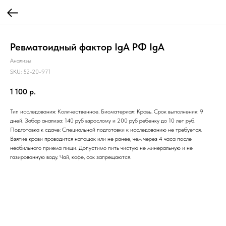
Ревматоидный фактор IgA РФ IgA
Анализы
SKU:
52-20-971
1 100
р.
Тип исследования: Количественное. Биоматериал: Кровь. Срок выполнения: 9
дней. Забор анализа: 140 руб взрослому и 200 руб ребенку до 10 лет руб.
Подготовка к сдаче: Специальной подготовки к исследованию не требуется.
Взятие крови проводится натощак или не ранее, чем через 4 часа после
необильного приема пищи. Допустимо пить чистую не минеральную и не
газированную воду. Чай, кофе, сок запрещаются.