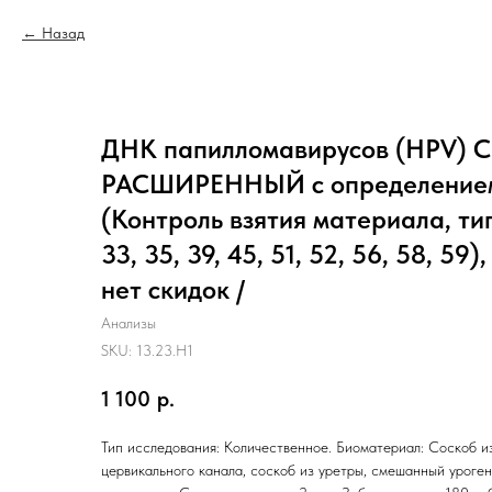
Назад
ДНК папилломавирусов (HPV)
РАСШИРЕННЫЙ с определением
(Контроль взятия материала, типы 
33, 35, 39, 45, 51, 52, 56, 58, 59
нет скидок /
Анализы
SKU:
13.23.H1
1 100
р.
Тип исследования: Количественное. Биоматериал: Соскоб из
цервикального канала, соскоб из уретры, смешанный уроген