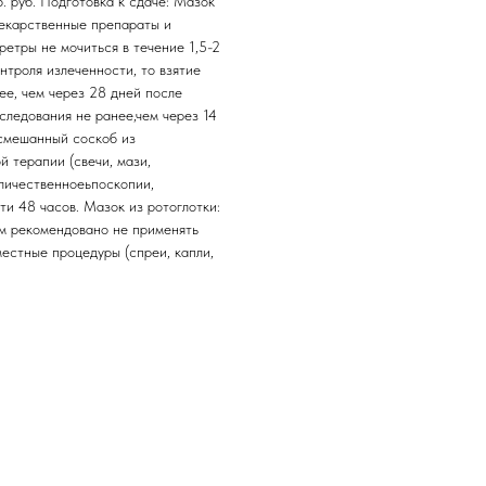
б. руб. Подготовка к сдаче: Мазок
лекарственные препараты и
ретры не мочиться в течение 1,5-2
нтроля излеченности, то взятие
е, чем через 28 дней после
следования не ранее,чем через 14
 смешанный соскоб из
й терапии (свечи, мази,
личественноеьпоскопии,
и 48 часов. Мазок из ротоглотки:
ем рекомендовано не применять
естные процедуры (спреи, капли,