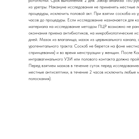
ротоглотки. Срок выполнения: 2 дня. Забор анализа: 180 ру
из уретры: Накануне исследования не применять местные 
процедуры, исключить половой акт. При взятии соскоба из у
часов до процедуры. Если исследование назначается для ко
материала на исследование методом ПЦР возможно не ране
окончания приема антибиотиков, на микробиологические ис
дней. Мазок из влагалища, мазок из цервикального канала,
урогенитального тракта: Соскоб не берется на фоне местно
спринцевания) и во время менструации у женщин. После Ко
интравагинального УЗИ или полового контакта должно пройт
Перед взятием мазков в течение суток перед исследовани
местные антисептики, в течение 2 часов исключить любые м
полоскания).