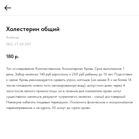
Холестерин общий
Анализы
SKU:
27-20-001
180
р.
Тип исследования: Количественное. Биоматериал: Кровь. Срок выполнения: 1
день. Забор анализа: 140 руб взрослому и 200 руб ребенку до 10 лет. Подготовка
к сдаче: Кровь рекомендуется сдавать утром, натощак (не менее 8 и не более 14
часов голодания, можно пить негазированную воду), допустимо днем через 4
часа после легкого приема пищи, но в течение дня показатели крови могут
существенно меняться, результат «утреннего» анализа - самый достоверный.
Накануне избегать пищевых перегрузок. Исключить физическое и эмоциональное
перенапряжение и не курить 30 минут до сдачи крови..