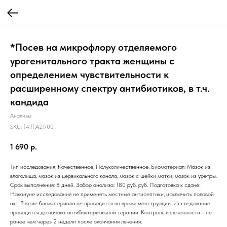
*Посев на микрофлору отделяемого
урогенитального тракта женщины с
определением чувствительности к
расширенному спектру антибиотиков, в т.ч.
кандида
Анализы
SKU:
14.11.A2.900
1 690
р.
Тип исследования: Качественное, Полуколичественное. Биоматериал: Мазок из
влагалища, мазок из цервикального канала, мазок с шейки матки, мазок из уретры.
Срок выполнения: 8 дней. Забор анализа: 180 руб. руб. Подготовка к сдаче:
Накануне исследования не применять местные антисептики, исключить половой
акт. Взятие биоматериала не проводится во время менструации. Исследование
проводится до начала антибактериальной терапии. Контроль излеченности - не
ранее чем через 2 недели после окончания лечения.