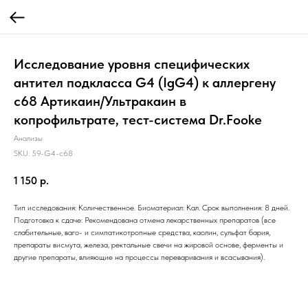
Исследование уровня специфических
антител подкласса G4 (IgG4) к аллергену
c68 Артикаин/Ультракаин в
копрофильтрате, тест-система Dr.Fooke
Анализы
SKU:
59-G4-c68
1 150
р.
Тип исследования: Количественное. Биоматериал: Кал. Срок выполнения: 8 дней.
Подготовка к сдаче: Рекомендована отмена лекарственных препаратов (все
слабительные, ваго- и симпатикотропные средства, каолин, сульфат бария,
препараты висмута, железа, ректальные свечи на жировой основе, ферменты и
другие препараты, влияющие на процессы переваривания и всасывания).