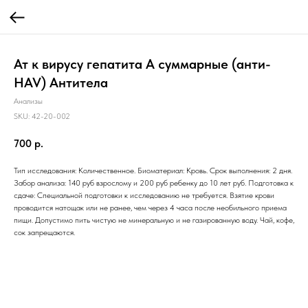
Ат к вирусу гепатита А суммарные (анти-
HAV) Антитела
Анализы
SKU:
42-20-002
700
р.
Тип исследования: Количественное. Биоматериал: Кровь. Срок выполнения: 2 дня.
Забор анализа: 140 руб взрослому и 200 руб ребенку до 10 лет руб. Подготовка к
сдаче: Специальной подготовки к исследованию не требуется. Взятие крови
проводится натощак или не ранее, чем через 4 часа после необильного приема
пищи. Допустимо пить чистую не минеральную и не газированную воду. Чай, кофе,
сок запрещаются.