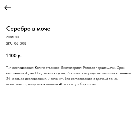
Серебро в моче
Анализы
SKU:
06-308
1 100
р.
Тип исследования: Количественное. Биоматериал: Разовая порция мочи;. Срок
выполнения: 4 дня. Подготовка к сдаче: Исключить из рациона алкоголь в течение
24 часов до исследования. Исключить (по согласованию с врачом) прием
мочегонных препаратов в течение 48 часов до сбора мочи.