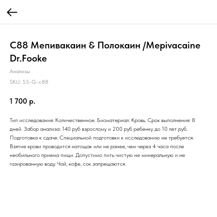
C88 Мепивакаин & Полокаин /Mepivacaine
Dr.Fooke
Анализы
SKU:
55-G-c88
1 700
р.
Тип исследования: Количественное. Биоматериал: Кровь. Срок выполнения: 8
дней. Забор анализа: 140 руб взрослому и 200 руб ребенку до 10 лет руб.
Подготовка к сдаче: Специальной подготовки к исследованию не требуется.
Взятие крови проводится натощак или не ранее, чем через 4 часа после
необильного приема пищи. Допустимо пить чистую не минеральную и не
газированную воду. Чай, кофе, сок запрещаются.