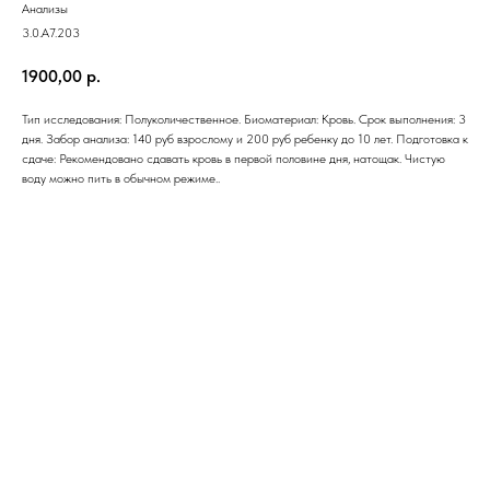
Анализы
3.0.A7.203
1900,00
р.
Тип исследования: Полуколичественное. Биоматериал: Кровь. Срок выполнения: 3
дня. Забор анализа: 140 руб взрослому и 200 руб ребенку до 10 лет. Подготовка к
сдаче: Рекомендовано сдавать кровь в первой половине дня, натощак. Чистую
воду можно пить в обычном режиме..