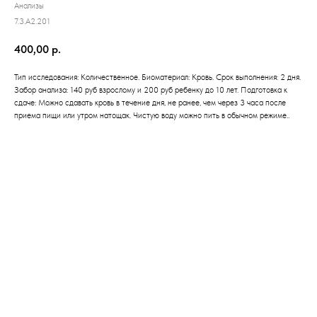
Анализы
7.3.A2.201
400,00
р.
Тип исследования: Количественное. Биоматериал: Кровь. Срок выполнения: 2 дня.
Забор анализа: 140 руб взрослому и 200 руб ребенку до 10 лет. Подготовка к
сдаче: Можно сдавать кровь в течение дня, не ранее, чем через 3 часа после
приема пищи или утром натощак. Чистую воду можно пить в обычном режиме..