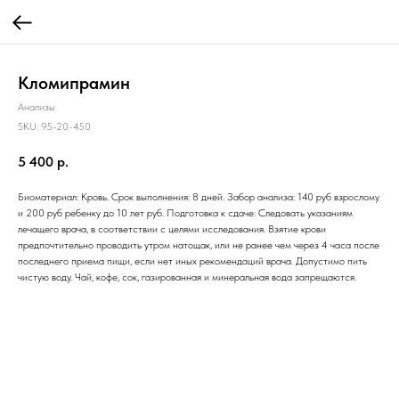
Кломипрамин
Анализы
SKU:
95-20-450
5 400
р.
Биоматериал: Кровь. Срок выполнения: 8 дней. Забор анализа: 140 руб взрослому
и 200 руб ребенку до 10 лет руб. Подготовка к сдаче: Следовать указаниям
лечащего врача, в соответствии с целями исследования. Взятие крови
предпочтительно проводить утром натощак, или не ранее чем через 4 часа после
последнего приема пищи, если нет иных рекомендаций врача. Допустимо пить
чистую воду. Чай, кофе, сок, газированная и минеральная вода запрещаются.