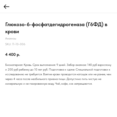
Глюкозо-6-фосфатдегидрогеназа (Г6ФД) в
крови
Анализы
SKU:
11-10-006
4 400
р.
Биоматериал: Кровь. Срок выполнения: 9 дней. Забор анализа: 140 руб взрослому
и 200 руб ребенку до 10 лет руб. Подготовка к сдаче: Специальной подготовки к
исследованию не требуется. Взятие крови проводится натощак или не ранее, чем
через 4 часа после необильного приема пищи. Допустимо пить чистую не
минеральную и не газированную воду. Чай, кофе, сок запрещаются.