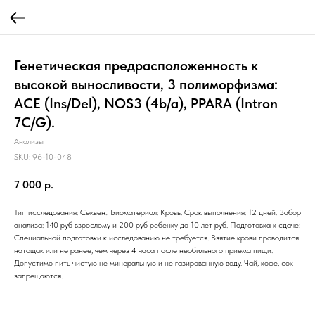
Генетическая предрасположенность к
высокой выносливости, 3 полиморфизма:
ACE (Ins/Del), NOS3 (4b/a), PPARA (Intron
7C/G).
Анализы
SKU:
96-10-048
7 000
р.
Тип исследования: Секвен.. Биоматериал: Кровь. Срок выполнения: 12 дней. Забор
анализа: 140 руб взрослому и 200 руб ребенку до 10 лет руб. Подготовка к сдаче:
Специальной подготовки к исследованию не требуется. Взятие крови проводится
натощак или не ранее, чем через 4 часа после необильного приема пищи.
Допустимо пить чистую не минеральную и не газированную воду. Чай, кофе, сок
запрещаются.