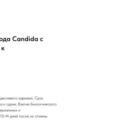
ода Candida с
 к
 десневого кармана. Срок
ка к сдаче: Взятие биологического
ериальных и
10-14 дней после их отмены.
.