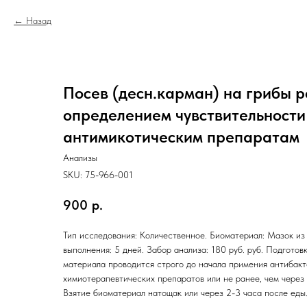
Назад
Посев (десн.карман) на грибы р
определением чувствительности
антимикотическим препаратам
Анализы
SKU:
75-966-001
900
р.
Тип исследования: Количественное. Биоматериал: Мазок из
выполнения: 5 дней. Забор анализа: 180 руб. руб. Подготов
материала проводится строго до начала примения антибакт
химиотерапевтических препаратов или не ранее, чем через 
Взятие биоматериал натощак или через 2-3 часа после еды