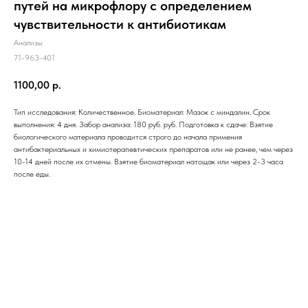
путей на микрофлору с определением
чувcтвительности к антибиотикам
Анализы
71-963-401
1100,00
р.
Тип исследования: Количественное. Биоматериал: Мазок с миндалин. Срок
выполнения: 4 дня. Забор анализа: 180 руб. руб. Подготовка к сдаче: Взятие
биологического материала проводится строго до начала примения
антибактериальных и химиотерапевтических препаратов или не ранее, чем через
10-14 дней после их отмены. Взятие биоматериал натощак или через 2-3 часа
после еды.