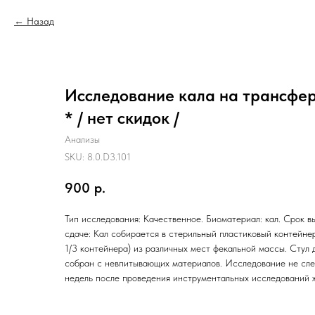
Назад
Исследование кала на трансфер
* / нет скидок /
Анализы
SKU:
8.0.D3.101
900
р.
Тип исследования: Качественное. Биоматериал: кал. Срок вы
сдаче: Кал собирается в стерильный пластиковый контейне
1/3 контейнера) из различных мест фекальной массы. Стул
собран с невпитывающих материалов. Исследование не сле
недель после проведения инструментальных исследований ж