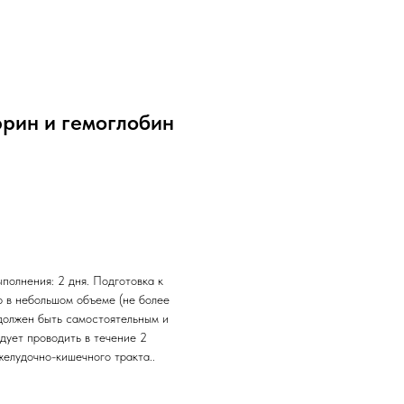
рин и гемоглобин
полнения: 2 дня. Подготовка к
р в небольшом объеме (не более
 должен быть самостоятельным и
дует проводить в течение 2
елудочно-кишечного тракта..