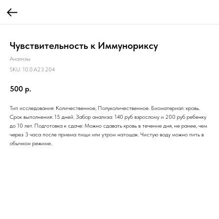
Чувствительность к Иммунориксу
Анализы
SKU:
10.0.A23.204
500
р.
Тип исследования: Количественное, Полуколичественное. Биоматериал: кровь.
Срок выполнения: 15 дней. Забор анализа: 140 руб взрослому и 200 руб ребенку
до 10 лет. Подготовка к сдаче: Можно сдавать кровь в течение дня, не ранее, чем
через 3 часа после приема пищи или утром натощак. Чистую воду можно пить в
обычном режиме..