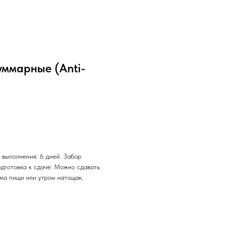
уммарные (Anti-
 выполнения: 6 дней. Забор
одготовка к сдаче: Можно сдавать
ема пищи или утром натощак.