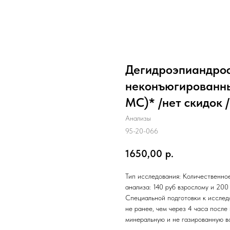
Дегидроэпиандрос
неконъюгированны
МС)* /нет скидок /
Анализы
95-20-066
1650,00
р.
Тип исследования: Количественное
анализа: 140 руб взрослому и 200 
Специальной подготовки к исслед
не ранее, чем через 4 часа после
минеральную и не газированную во