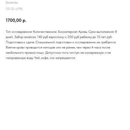
Анализы
55-G-c196
1700,00
р.
Тип исследования: Количественное. Биоматериал: Кровь. Срок выполнения: 8
дней. Забор анализа: 140 руб взрослому и 200 руб ребенку до 10 лет руб.
Подготовка к сдаче: Специальной подготовки к исследованию не требуется.
Взятие крови проводится натощак или не ранее, чем через 4 часа после
необильного приема пищи. Допустимо пить чистую не минеральную и не
газированную воду. Чай, кофе, сок запрещаются.