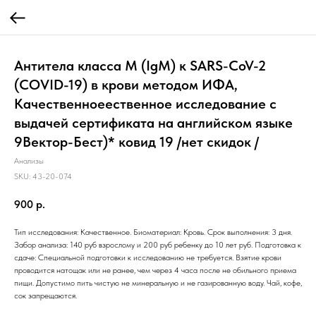
Антитела класса M (IgM) к SARS-CoV-2
(COVID-19) в крови методом ИФА,
Качественноеественное исследование с
выдачей сертификата на английском языке
9Вектор-Бест)* ковид 19 /нет скидок /
Анализы
SKU:
43-20-074
900
р.
Тип исследования: Качественное. Биоматериал: Кровь. Срок выполнения: 3 дня.
Забор анализа: 140 руб взрослому и 200 руб ребенку до 10 лет руб. Подготовка к
сдаче: Специальной подготовки к исследованию не требуется. Взятие крови
проводится натощак или не ранее, чем через 4 часа после не обильного приема
пищи. Допустимо пить чистую не минеральную и не газированную воду. Чай, кофе,
сок запрещаются.