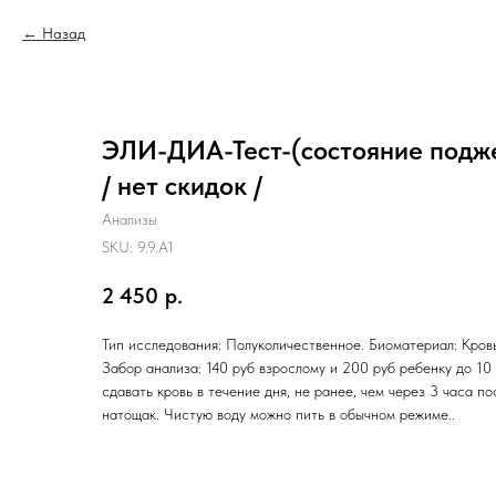
Назад
ЭЛИ-ДИА-Тест-(состояние подж
/ нет скидок /
Анализы
SKU:
9.9.A1
2 450
р.
Тип исследования: Полуколичественное. Биоматериал: Кровь
Забор анализа: 140 руб взрослому и 200 руб ребенку до 10
сдавать кровь в течение дня, не ранее, чем через 3 часа п
натощак. Чистую воду можно пить в обычном режиме..