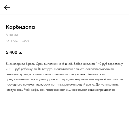
Карбидопа
Анализы
SKU:
95-10-458
5 400
р.
Биоматериал: Кровь. Срок выполнения: 6 дней. Забор анализа: 140 руб взрослому
и 200 руб ребенку до 10 лет руб. Подготовка к сдаче: Следовать указаниям
лечащего врача, в соответствии с целями исследования. Взятие крови
предпочтительно проводить утром натощак, или не ранее чем через 4 часа после
последнего приема пищи, если нет иных рекомендаций врача. Допустимо пить
чистую воду. Чай, кофе, сок, газированная и минеральная вода запрещаются.