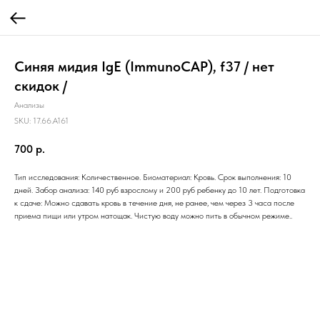
Синяя мидия IgE (ImmunoCAP), f37 / нет
скидок /
Анализы
SKU:
17.66.A161
700
р.
Тип исследования: Количественное. Биоматериал: Кровь. Срок выполнения: 10
дней. Забор анализа: 140 руб взрослому и 200 руб ребенку до 10 лет. Подготовка
к сдаче: Можно сдавать кровь в течение дня, не ранее, чем через 3 часа после
приема пищи или утром натощак. Чистую воду можно пить в обычном режиме..