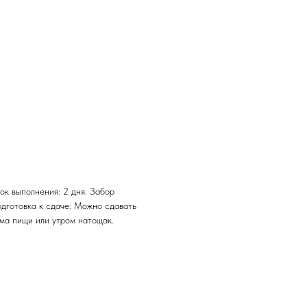
ок выполнения: 2 дня. Забор
одготовка к сдаче: Можно сдавать
ема пищи или утром натощак.