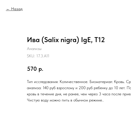
Назад
Ива (Salix nigra) IgE, T12
Анализы
SKU:
17.3.A11
570
р.
Тип исследования: Количественное. Биоматериал: Кровь. Ср
анализа: 140 руб взрослому и 200 руб ребенку до 10 лет. П
кровь в течение дня, не ранее, чем через 3 часа после при
Чистую воду можно пить в обычном режиме..